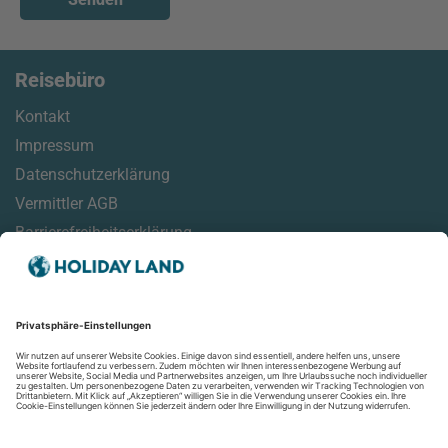
Reisebüro
Kontakt
Impressum
Datenschutzerklärung
Vermittler AGB
Barrierefreiheitserklärung
Service
Reisehinweise
Reisemonitor
Online Check-In Informationen